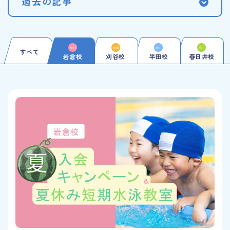
過去の記事
すべて
岩倉校
刈谷校
半田校
春日井校