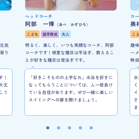
ヘッドコーチ
コ
阿部 一博
奥
（あべ かずひろ）
こども
選手育成
大人
こ
で元気
明るく、楽しく、いつも笑顔なコーチ、阿部
趣
寄り
コーチです！得意な種目は平泳ぎ、教えるこ
ー
とが好きな種目は背泳ぎです。
特
す！
「好きこそものの上手なれ」水泳を好きに
水
大丈
なってもらうことについては、人一倍長け
く
こう
ている自信があります。ぜひ一緒に楽しい
イ
スイミングへの扉を開けましょう。
さ
ま