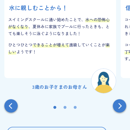
水に親しむことから！
スイミングスクールに通い始めたことで、
水への恐怖心
コ
がなくなり
、夏休みに家族でプールに行ったときも、と
れ
ても楽しそうに泳ぐようになりました！
き
ひとつひとつ
できることが増えて
進級していくことが
楽
コ
しい
ようです！
丁
す
3歳のお子さまのお母さん