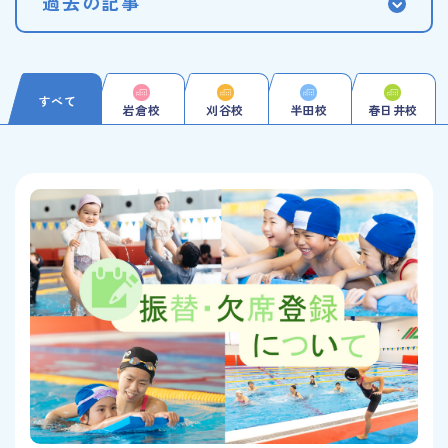
過去の記事
すべて
岩倉校
刈谷校
半田校
春日井校