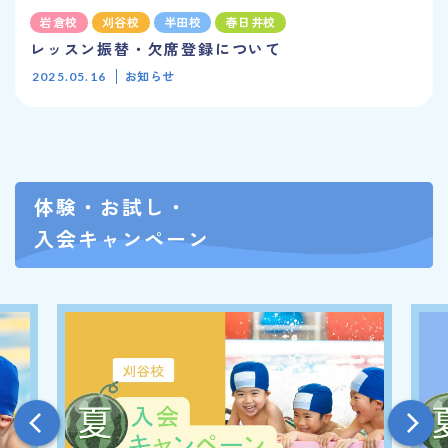
岩倉校
刈谷校
半田校
春日井校
レッスン振替・欠席登録について
お知らせ
2025.05.16
体験・お試し・
入会キャンペーン