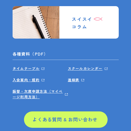
スイスイ
コラム
各種資料（PDF）
タイムテーブル
スクールカレンダー
入会案内・規約
進級表
振替・欠席申請方法（マイペ
ージ利用方法）
よくある質問 & お問い合わせ