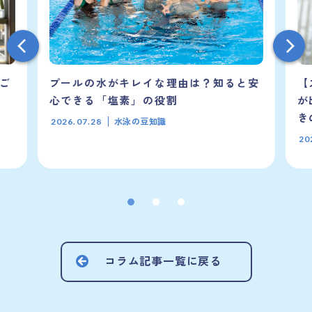
いご
プールの水がキレイな理由は？知ると安
【
心できる「塩素」の役割
が
き
水泳の豆知識
2026.07.28
20
コラム記事一覧に戻る